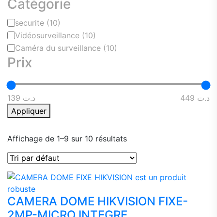
Catégorie
Catégorie
securite
(10)
Vidéosurveillance
(10)
Caméra du surveillance
(10)
Prix
د.ت 449
د.ت 139
Appliquer
Affichage de 1–9 sur 10 résultats
CAMERA DOME HIKVISION FIXE-
2MP-MICRO INTEGRE