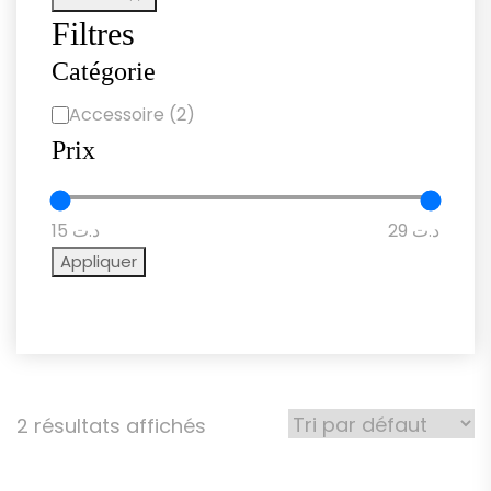
Filtres
Catégorie
Accessoire
(2)
Catégorie
Prix
د.ت 29
د.ت 15
Appliquer
2 résultats affichés